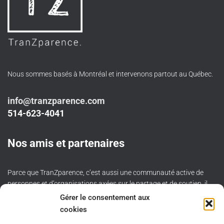
Nous sommes basés à Montréal et intervenons partout au Québec.
info@tranzparence.com
514-623-4041
Nos amis et partenaires
Parce que TranZparence, c’est aussi une communauté active de
personnes et d’organisations axées sur le partage et de soutien, il
nous fait plaisir de vous en présenter quelques-unes:
Gérer le consentement aux
cookies
Agile People