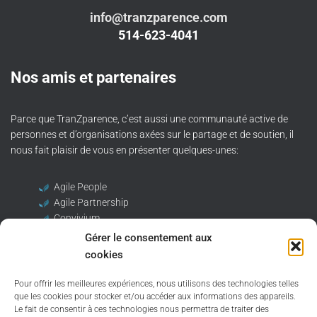
info@tranzparence.com
514-623-4041
Nos amis et partenaires
Parce que TranZparence, c’est aussi une communauté active de
personnes et d’organisations axées sur le partage et de soutien, il
nous fait plaisir de vous en présenter quelques-unes:
Agile People
Agile Partnership
Convivium
CPQ
Gérer le consentement aux
CRHA
cookies
Pour offrir les meilleures expériences, nous utilisons des technologies telles
ICF
que les cookies pour stocker et/ou accéder aux informations des appareils.
La Maison des Leaders
Le fait de consentir à ces technologies nous permettra de traiter des