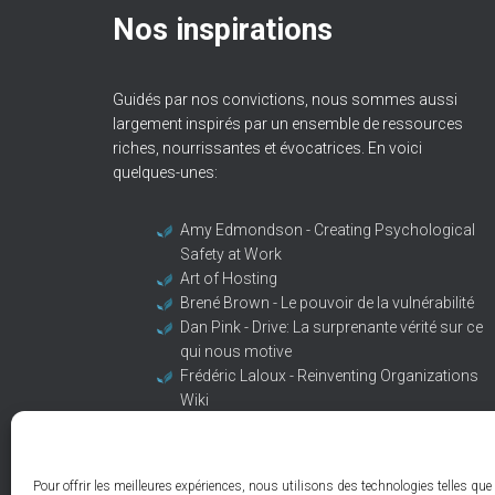
Nos inspirations
Guidés par nos convictions, nous sommes aussi
largement inspirés par un ensemble de ressources
riches, nourrissantes et évocatrices. En voici
quelques-unes:
Amy Edmondson - Creating Psychological
Safety at Work
Art of Hosting
Brené Brown - Le pouvoir de la vulnérabilité
Dan Pink - Drive: La surprenante vérité sur ce
qui nous motive
Frédéric Laloux - Reinventing Organizations
Wiki
Otto Scharmer - The four levels of listening
Pour offrir les meilleures expériences, nous utilisons des technologies telles que