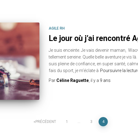
AGILE RH
Le jour où j’ai rencontré A
Je suis enceinte. Je vais devenir maman, Waow
tellement sereine. Quelle belle aventure je vis 
suis pleine de confiance, en super santé, calme
fais du sport, je m’éclate à
Poursuivre la lectu
Par
Céline Raguette
, il y a
9 ans
PRÉCÉDENT
1
…
3
4